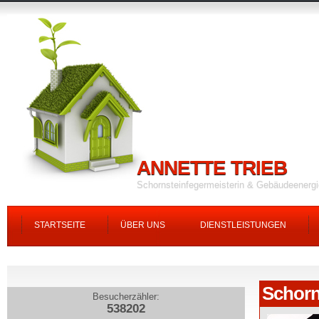
ANNETTE TRIEB
Schornsteinfegermeisterin & Gebäudeenerg
STARTSEITE
ÜBER UNS
DIENSTLEISTUNGEN
Schorn
Besucherzähler:
538202