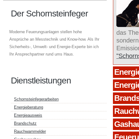
Der Schornsteinfeger
das The
Moderne Feuerungsanlagen stellen hohe
Ansprüche an Messtechnik und Know-how. Als Ihr
sondern
Sicherheits-, Umwelt- und Energie-Experte bin ich
Emissio
Ihr Ansprechpartner rund ums Haus.
"Schorns
Energi
Dienstleistungen
Energi
Brands
Schornsteinfegerarbeiten
Energieberatung
Rauch
Energieausweis
Gasha
Brandschutz
Rauchwarnmelder
Feueru