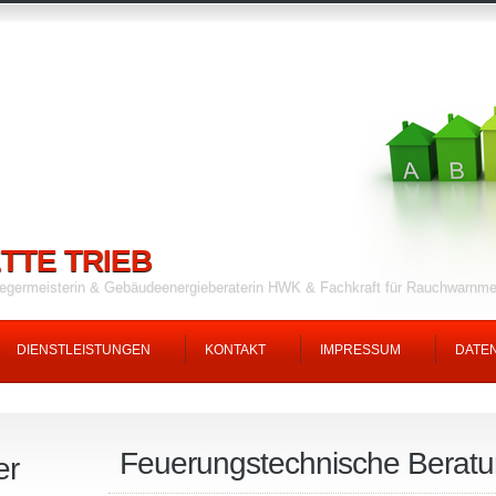
TTE TRIEB
fegermeisterin & Gebäudeenergieberaterin HWK & Fachkraft für Rauchwarnm
DIENSTLEISTUNGEN
KONTAKT
IMPRESSUM
DATE
Feuerungstechnische Berat
er