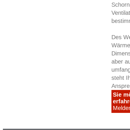
Schorn
Ventila
bestim
Des We
Wärmee
Dimens
aber a
umfang
steht I
Anspre
Sie m
erfah
Melden