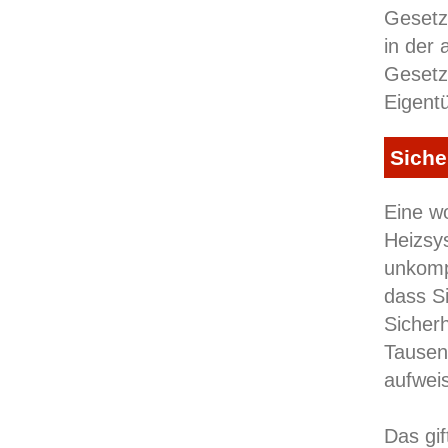
Gesetz
in der 
Gesetz
Eigent
Siche
Eine w
Heizsy
unkompl
dass Si
Sicherh
Tausen
aufwei
Das gif