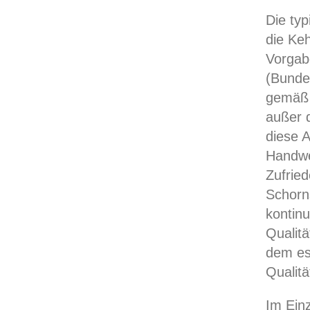
Die ty
die Ke
Vorgab
(Bunde
gemäß 
außer 
diese A
Handwe
Zufrie
Schorn
kontinu
Qualit
dem es 
Qualitä
Im Ein