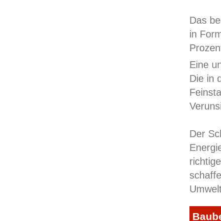
Das be
in For
Prozen
Eine un
Die in 
Feinst
Veruns
Der Sch
Energi
richti
schaff
Umwelt
Baube