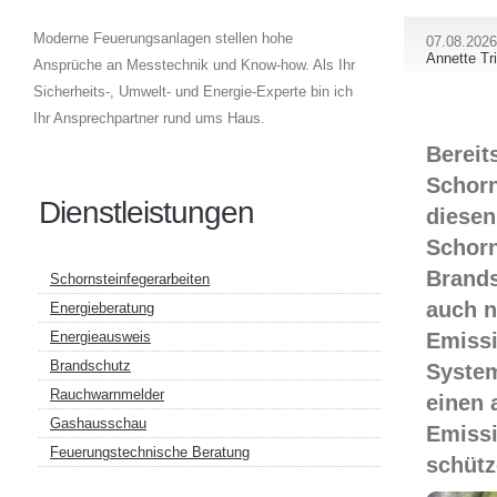
Moderne Feuerungsanlagen stellen hohe
07.08.2026
Annette Tr
Ansprüche an Messtechnik und Know-how. Als Ihr
Sicherheits-, Umwelt- und Energie-Experte bin ich
Ihr Ansprechpartner rund ums Haus.
Bereit
Schorn
Dienstleistungen
diesen
Schorn
Brands
Schornsteinfegerarbeiten
auch n
Energieberatung
Emissi
Energieausweis
Brandschutz
System
Rauchwarnmelder
einen 
Gashausschau
Emissi
Feuerungstechnische Beratung
schütz