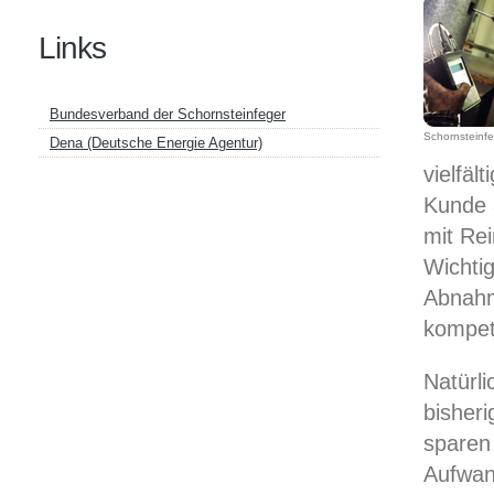
Links
Bundesverband der Schornsteinfeger
Schornsteinfeg
Dena (Deutsche Energie Agentur)
vielfäl
Kunde 
mit Re
Wichti
Abnahm
kompet
Natürli
bisheri
sparen 
Aufwan