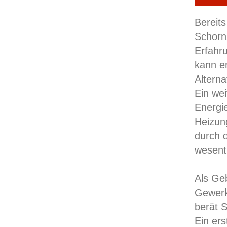
Bereits
Schorns
Erfahr
kann e
Altern
Ein wei
Energie
Heizun
durch 
wesentl
Als Ge
Gewerk
berät 
Ein ers